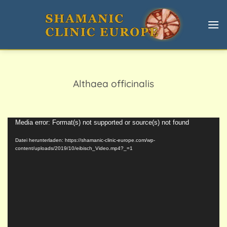
Zum
Inhalt
springen
Althaea officinalis
Video-
Media error: Format(s) not supported or source(s) not found
Player
Datei herunterladen: https://shamanic-clinic-europe.com/wp-
content/uploads/2019/10/eibisch_Video.mp4?_=1