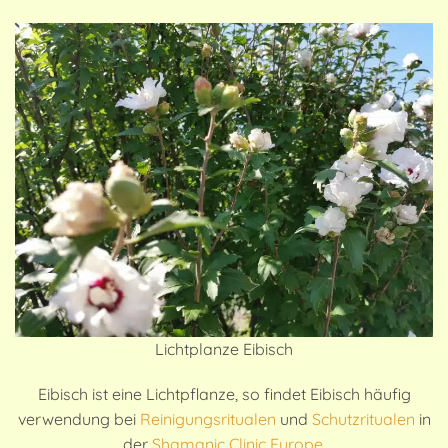
Lichtplanze Eibisch
Eibisch ist eine Lichtpflanze, so findet Eibisch häufig
verwendung bei
Reinigungsritualen
und
Schutzritualen
in
der
Shamanic Clinic Europe
.