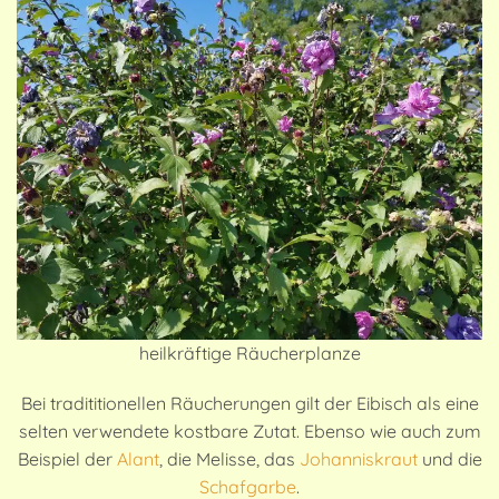
heilkräftige Räucherplanze
Bei tradititionellen Räucherungen gilt der Eibisch als eine
selten verwendete kostbare Zutat. Ebenso wie auch zum
Beispiel der
Alant
, die Melisse, das
Johanniskraut
und die
Schafgarbe
.