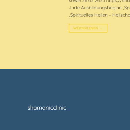
sowie 26.02.2023 https://sh
Jurte Ausbildungsbeginn „Sp
„Spirituelles Heilen – Heils
WEITERLESEN
→
shamanicclinic