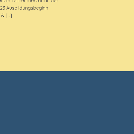
nzte Teilnehmerzahl in der
2023 Ausbildungsbeginn
& […]