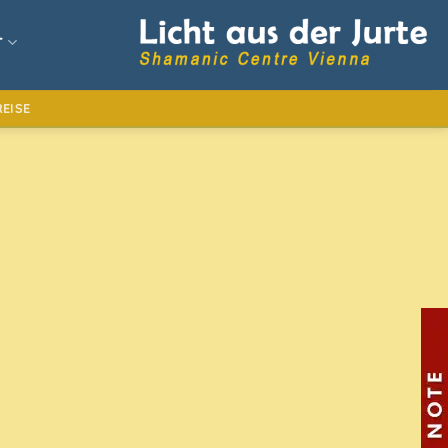
T
EISE