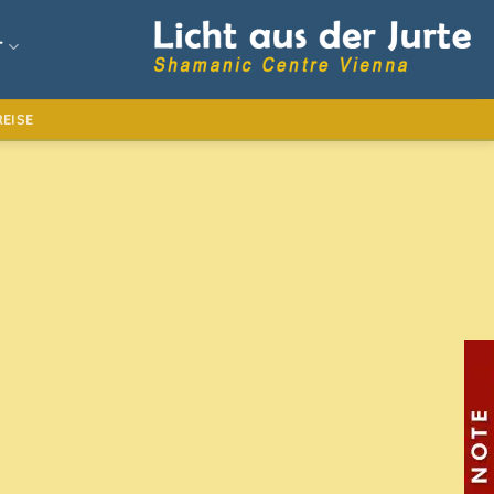
T
EISE