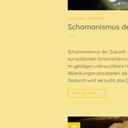
ALLGEMEIN
,
SEMINARE
Schamanismus der
Schamanismus der Zukunft – 
europäischen Schamanismus s
im geistigen unbrauchbare Hi
Ablenkungen anzubieten, sie 
Dadurch wird versucht, das [
WEITERLESEN
→
13