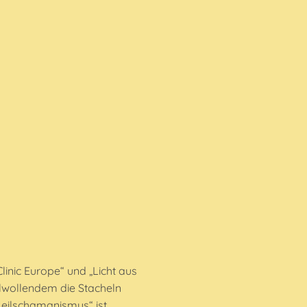
inic Europe“ und „Licht aus
elwollendem die Stacheln
 Heilschamanismus“ ist