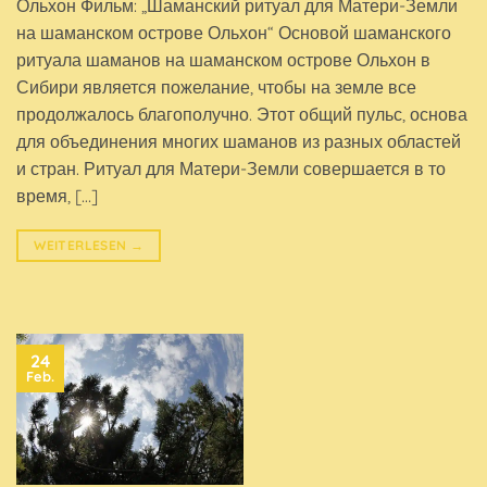
Ольхон Фильм: „Шаманский ритуал для Матери-Земли
на шаманском острове Ольхон“ Основой шаманского
ритуала шаманов на шаманском острове Ольхон в
Сибири является пожелание, чтобы на земле все
продолжалось благополучно. Этот общий пульс, основа
для объединения многих шаманов из разных областей
и стран. Ритуал для Матери-Земли совершается в то
время, […]
WEITERLESEN
→
24
Feb.