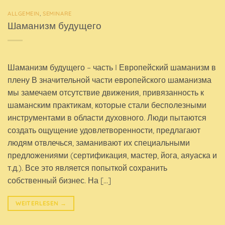
ALLGEMEIN
,
SEMINARE
Шаманизм будущего
Шаманизм будущего – часть I Европейский шаманизм в
плену В значительной части европейского шаманизма
мы замечаем отсутствие движения, привязанность к
шаманским практикам, которые стали бесполезными
инструментами в области духовного. Люди пытаются
создать ощущение удовлетворенности, предлагают
людям отвлечься, заманивают их специальными
предложениями (сертификация, мастер, йога, аяуаска и
т.д.). Все это является попыткой сохранить
собственный бизнес. На […]
WEITERLESEN
→