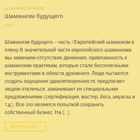
ALLGEMEIN
,
SEMINARE
Шаманизм будущего
Шаманизм будущего – часть I Европейский шаманизм в
плену В значительной части европейского шаманизма
мы замечаем отсутствие движения, привязанность к
шаманским практикам, которые стали бесполезными
инструментами в области духовного. Люди пытаются
создать ощущение удовлетворенности, предлагают
людям отвлечься, заманивают их специальными
предложениями (сертификация, мастер, йога, аяуаска и
т.д.). Все это является попыткой сохранить
собственный бизнес. На […]
WEITERLESEN
→