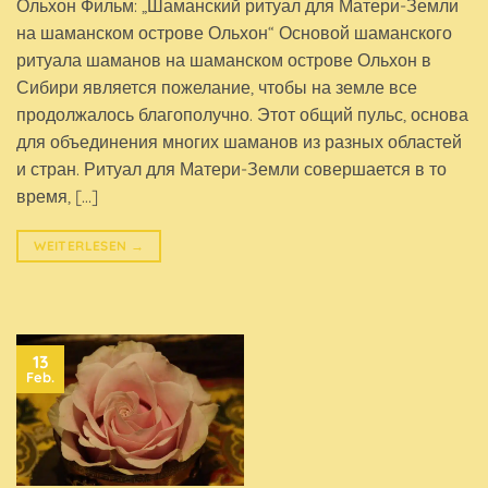
Ольхон Фильм: „Шаманский ритуал для Матери-Земли
на шаманском острове Ольхон“ Основой шаманского
ритуала шаманов на шаманском острове Ольхон в
Сибири является пожелание, чтобы на земле все
продолжалось благополучно. Этот общий пульс, основа
для объединения многих шаманов из разных областей
и стран. Ритуал для Матери-Земли совершается в то
время, […]
WEITERLESEN
→
13
Feb.