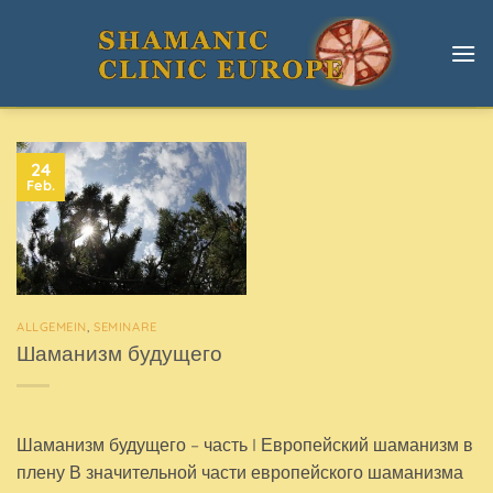
Zum
Inhalt
springen
24
Feb.
ALLGEMEIN
,
SEMINARE
Шаманизм будущего
Шаманизм будущего – часть I Европейский шаманизм в
плену В значительной части европейского шаманизма