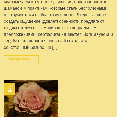
мы замечаем отсутствие движения, привязанность к
шаманским практикам, которые стали бесполезными
инструментами в области духовного. Люди пытаются
создать ощущение удовлетворенности, предлагают
людям отвлечься, заманивают их специальными
предложениями (сертификация, мастер, йога, аяуаска и
т.д.). Все это является попыткой сохранить
собственный бизнес. На […]
WEITERLESEN
→
13
Feb.